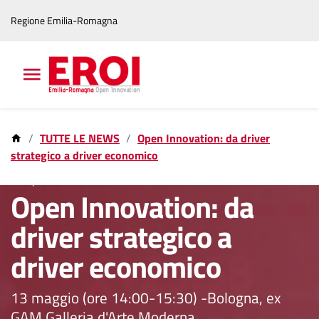
Vai
Vai
Regione Emilia-Romagna
al
al
contenuto
footer
principale
TUTTE LE NEWS
Open Innovation: da driver
strategico a driver economico
30 apr 2026
Open Innovation: da
driver strategico a
driver economico
13 maggio (ore 14:00-15:30) -Bologna, ex
GAM Galleria d'Arte Moderna