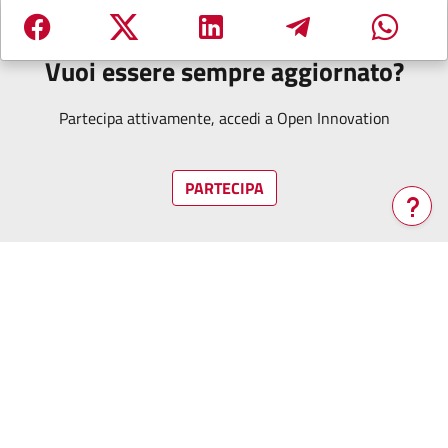
Vuoi essere sempre aggiornato?
Partecipa attivamente, accedi a Open Innovation
PARTECIPA
Verrà
aperta
una
nuova
finestra