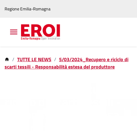
Vai
Vai
Regione Emilia-Romagna
al
al
contenuto
footer
principale
TUTTE LE NEWS
5/03/2024_Recupero e riciclo di
scarti tessili - Responsabilità estesa del produttore
21 feb 2024
5/03/2024_Recupero e
riciclo di scarti tessili -
Responsabilità estesa
del produttore