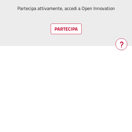
Partecipa attivamente, accedi a Open Innovation
PARTECIPA
Verrà
aperta
una
nuova
finestra