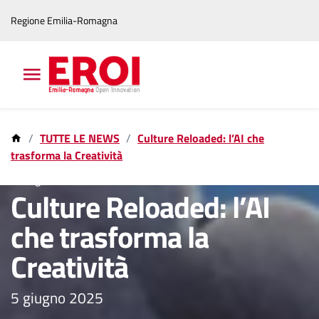
Vai
Vai
Regione Emilia-Romagna
al
al
contenuto
footer
principale
TUTTE LE NEWS
Culture Reloaded: l’AI che
trasforma la Creatività
6 mag 2025
Culture Reloaded: l’AI
che trasforma la
Creatività
5 giugno 2025