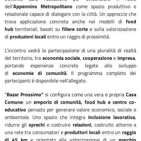
dell'
Appennino Metropolitano
come spazio produttivo e
relazionale capace di dialogare con la città. Un approccio che
trova applicazione concreta anche nei modelli di
food
hub
territoriali, basati su
filiere corte
e sulla valorizzazione
di
produzioni locali
entro un raggio di prossimità.
L'incontro vedrà la partecipazione di una pluralità di realtà
del territorio, tra
economia sociale
,
cooperazione
e
impresa
,
portando esperienze concrete legate allo sviluppo
di
economie di comunità
. Il programma completo dei
partecipanti è disponibile nell'allegato.
“
Bazar Prossimo”
si configura come una vera e propria
Casa
Comune
: un
emporio di comunità, food hub e centro co-
educativo
pensato per generare valore economico, sociale e
ambientale. Uno spazio che integra
inclusione lavorativa
,
ridurre gli
sprechi
e costruire
relazioni
, costruito attorno a
una rete tra consumatori e
produttori locali
entro un
raggio
di 45 km
e orientato alla valorizzazione di un
marchio