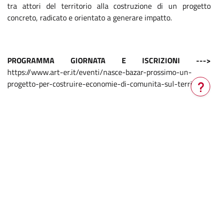
tra attori del territorio alla costruzione di un progetto
concreto, radicato e orientato a generare impatto.
PROGRAMMA GIORNATA E ISCRIZIONI --->
https://www.art-er.it/eventi/nasce-bazar-prossimo-un-
progetto-per-costruire-economie-di-comunita-sul-territorio
Verrà
aperta
una
Le attività dell'Unità Competenze e Territori per l'Innovazione
nuova
di ART-ER sono finanziate dai Fondi europei della Regione
finestra
Emilia-Romagna nell'ambito del POR FSE (Programma
Operativo Regionale Fondo Sociale Europeo) 2021-2027.
CONDIVIDI