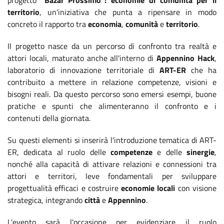
progetto
"Bazar Prossimo": economie di comunità per il
territorio
, un'iniziativa che punta a ripensare in modo
concreto il rapporto tra
economia
,
comunità
e
territorio
.
Il progetto nasce da un percorso di confronto tra realtà e
attori locali, maturato anche all'interno di
Appennino Hack
,
laboratorio di innovazione territoriale di
ART-ER
che ha
contribuito a mettere in relazione competenze, visioni e
bisogni reali. Da questo percorso sono emersi esempi, buone
pratiche e spunti che alimenteranno il confronto e i
contenuti della giornata.
Su questi elementi si inserirà l'introduzione tematica di ART-
ER, dedicata al ruolo delle
competenze
e delle
sinergie
,
nonché alla capacità di attivare relazioni e connessioni tra
attori e territori, leve fondamentali per sviluppare
progettualità efficaci e costruire
economie locali
con visione
strategica, integrando
città
e
Appennino
.
L'evento sarà l'occasione per evidenziare il ruolo