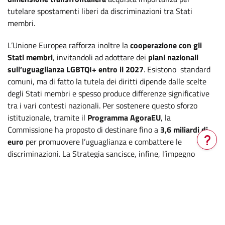
tutelare spostamenti liberi da discriminazioni tra Stati
membri.
L’Unione Europea rafforza inoltre la
cooperazione con gli
Stati membri
, invitandoli ad adottare dei
piani nazionali
sull’uguaglianza LGBTQI+ entro il 2027
. Esistono standard
comuni, ma di fatto la tutela dei diritti dipende dalle scelte
degli Stati membri e spesso produce differenze significative
tra i vari contesti nazionali. Per sostenere questo sforzo
istituzionale, tramite il
Programma AgoraEU
, la
Commissione ha proposto di destinare fino a
3,6 miliardi di
euro
per promuovere l’uguaglianza e combattere le
discriminazioni. La Strategia sancisce, infine, l’impegno
Verrà
dell’Unione a
promuovere questi valori all’esterno
,
aperta
attraverso la sua politica estera e la cooperazione
una
internazionale.
nuova
finestra
In sintesi, la Strategia LGBTQI+ 2026-2030 riafferma
la
volontà dell’Unione di costruire un’Europa in cui ogni