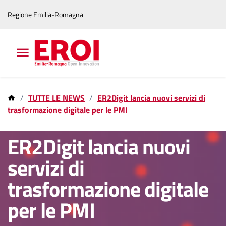
Vai
Vai
Regione Emilia-Romagna
al
al
contenuto
footer
principale
TUTTE LE NEWS
ER2Digit lancia nuovi servizi di
trasformazione digitale per le PMI
17 feb 2025
ER2Digit lancia nuovi
servizi di
trasformazione digitale
per le PMI