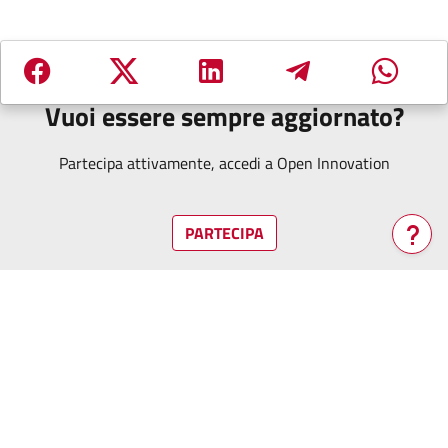
Vuoi essere sempre aggiornato?
Partecipa attivamente, accedi a Open Innovation
PARTECIPA
Verrà
aperta
una
nuova
finestra