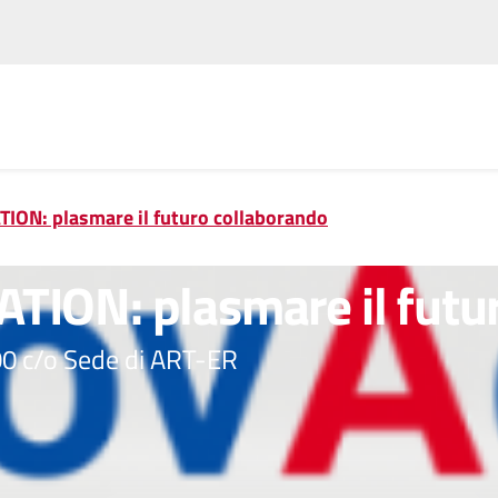
Vai
Vai
al
al
contenuto
footer
principale
ON: plasmare il futuro collaborando
ION: plasmare il futur
00 c/o Sede di ART-ER