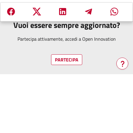
Vuoi essere sempre aggiornato?
Partecipa attivamente, accedi a Open Innovation
PARTECIPA
Verrà
aperta
una
nuova
finestra