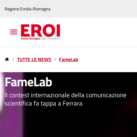
Vai
Vai
Regione Emilia-Romagna
al
al
contenuto
footer
principale
TUTTE LE NEWS
FameLab
2 apr 2025
FameLab
Il contest internazionale della comunicazione
scientifica fa tappa a Ferrara