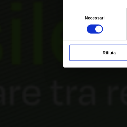
Selezione
Necessari
del
consenso
Rifiuta