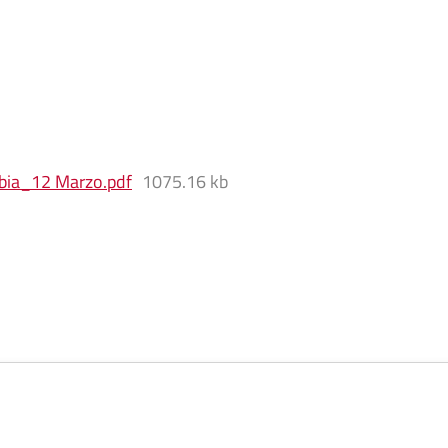
mbia_12 Marzo
.
pdf
1075.16 kb