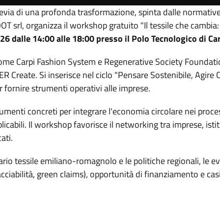
cevia di una profonda trasformazione, spinta dalle normativ
srl, organizza il workshop gratuito "Il tessile che cambia: 
6 dalle 14:00 alle 18:00 presso il Polo Tecnologico di Ca
ome Carpi Fashion System e Regenerative Society Foundation
Create. Si inserisce nel ciclo "Pensare Sostenibile, Agire Cir
r fornire strumenti operativi alle imprese.
rumenti concreti per integrare l'economia circolare nei proces
icabili. Il workshop favorisce il networking tra imprese, istitu
cati.
rio tessile emiliano-romagnolo e le politiche regionali, le 
ciabilità, green claims), opportunità di finanziamento e casi 