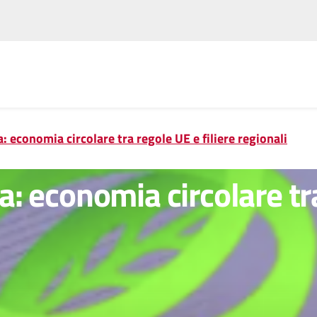
Vai
Vai
al
al
contenuto
footer
principale
a: economia circolare tra regole UE e filiere regionali
a: economia circolare tra