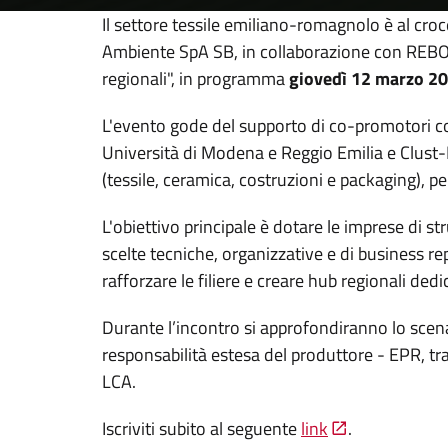
Il settore tessile emiliano-romagnolo è al cro
Ambiente SpA SB, in collaborazione con REBOOT 
regionali", in programma
giovedì 12 marzo 202
L'evento gode del supporto di co-promotori c
Università di Modena e Reggio Emilia e Clust-ER 
(tessile, ceramica, costruzioni e packaging), pe
L'obiettivo principale è dotare le imprese di st
scelte tecniche, organizzative e di business repl
rafforzare le filiere e creare hub regionali dedi
Durante l’incontro si approfondiranno lo scena
responsabilità estesa del produttore - EPR, trac
LCA.
Iscriviti subito al seguente
link
.