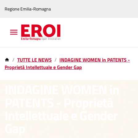
Vai
Vai
Regione Emilia-Romagna
al
al
contenuto
footer
principale
TUTTE LE NEWS
INDAGINE WOMEN in PATENTS -
Proprietà Intellettuale e Gender Gap
19 mar 2024
INDAGINE WOMEN in
PATENTS - Proprietà
Intellettuale e Gender
Gap