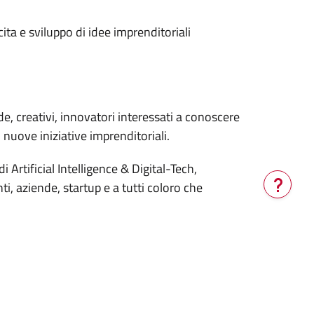
ita e sviluppo di idee imprenditoriali
e, creativi, innovatori interessati a conoscere
nuove iniziative imprenditoriali.
Artificial Intelligence & Digital-Tech,
ti, aziende, startup e a tutti coloro che
Verrà
aperta
una
nuova
finestra