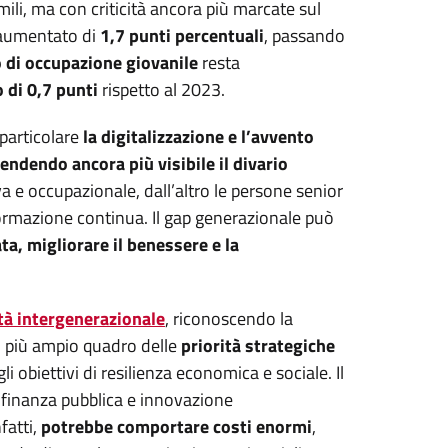
imili, ma con criticità ancora più marcate sul
aumentato di
1,7 punti percentuali
, passando
o di occupazione giovanile
resta
o di 0,7 punti
rispetto al 2023.
particolare
la digitalizzazione e l’avvento
rendendo ancora più visibile il divario
a e occupazionale, dall’altro le persone senior
 formazione continua. Il gap generazionale può
ta, migliorare il benessere e la
ità intergenerazionale
, riconoscendo la
el più ampio quadro delle
priorità strategiche
li obiettivi di resilienza economica e sociale. Il
 finanza pubblica e innovazione
nfatti,
potrebbe comportare costi enormi
,