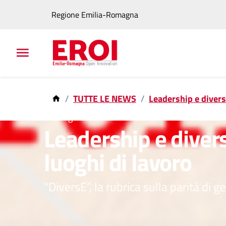
Regione Emilia-Romagna
TUTTE LE NEWS
Leadership e divers
25 mag 2026
Leadership e divers
luoghi di lavoro
"DiversE”, la rubrica sulla parità di 