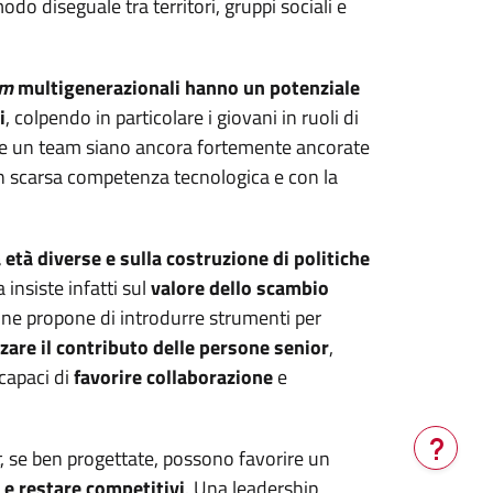
o diseguale tra territori, gruppi sociali e
am
multigenerazionali hanno un potenziale
i
, colpendo in particolare i giovani in ruoli di
are un team siano ancora fortemente ancorate
on scarsa competenza tecnologica e con la
 età diverse e sulla costruzione di politiche
 insiste infatti sul
valore dello scambio
e propone di introdurre strumenti per
zare il contributo delle persone senior
,
capaci di
favorire collaborazione
e
, se ben progettate, possono favorire un
Verrà
 e restare competitivi
. Una leadership