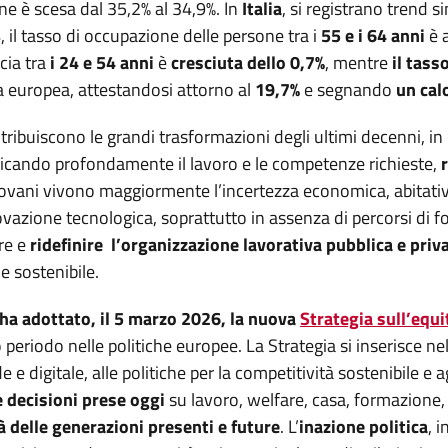
one è scesa dal 35,2% al 34,9%. In
Italia
, si registrano trend s
, il tasso di occupazione delle persone tra i
55 e i 64 anni
è 
cia tra
i 24 e 54 anni
è
cresciuta dello 0,7%
, mentre
il tass
ia europea, attestandosi attorno al
19,7%
e segnando
un cal
ribuiscono le grandi trasformazioni degli ultimi decenni, in 
icando profondamente il lavoro e le competenze richieste,
giovani vivono maggiormente l’incertezza economica, abitativ
novazione tecnologica, soprattutto in assenza di percorsi di
re e
ridefinire l’organizzazione lavorativa pubblica e priva
e sostenibile.
 adottato, il 5 marzo 2026, la nuova
Strategia sull’equ
 periodo nelle politiche europee. La Strategia si inserisce n
 e digitale, alle politiche per la competitività sostenibile e ag
e decisioni prese oggi
su lavoro, welfare, casa, formazione,
delle generazioni presenti e future
. L’
inazione politica
, i