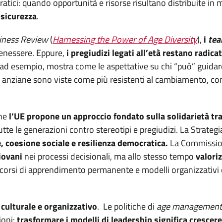
ci: quando opportunità e risorse risultano distribuite in mod
nsicurezza
.
iness Review
(
Harnessing the Power of Age Diversity
),
i
te
enessere. Eppure,
i pregiudizi legati all’età restano radicat
 ad esempio, mostra come le aspettative su chi “può” guid
più anziane sono viste come più resistenti al cambiamento, c
che
l’UE propone un
approccio fondato sulla solidarietà tra
 tutte le generazioni contro stereotipi e pregiudizi. La Strategia
, coesione sociale e resilienza democratica.
La Commission
iovani
nei processi decisionali, ma allo stesso tempo
valoriz
corsi di apprendimento permanente e modelli organizzativi 
ulturale e organizzativo
. Le politiche di
age management
ioni:
trasformare i modelli di leadership significa crescere