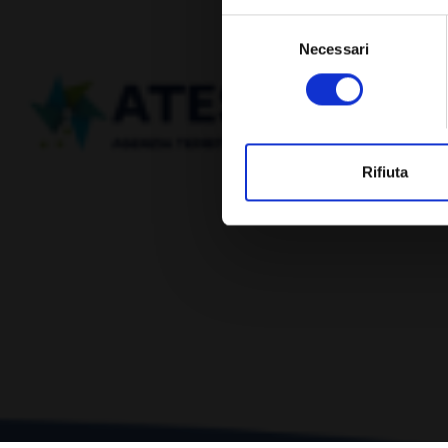
Selezione
Necessari
del
consenso
Rifiuta