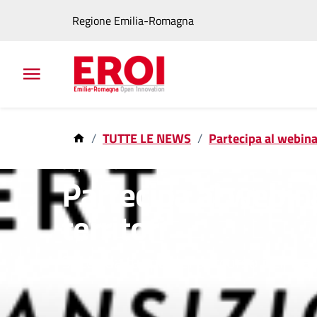
Regione Emilia-Romagna
TUTTE LE NEWS
Partecipa al webinar
9 apr 2025
Partecipa al webina
territori
Seconda tappa del percorso per Tran