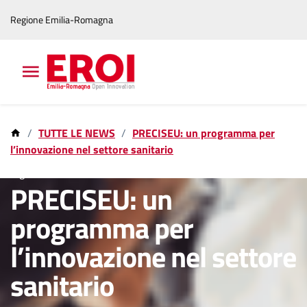
Vai
Vai
Regione Emilia-Romagna
al
al
contenuto
footer
principale
TUTTE LE NEWS
PRECISEU: un programma per
l’innovazione nel settore sanitario
5 giu 2025
PRECISEU: un
programma per
l’innovazione nel settore
sanitario