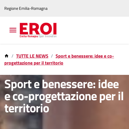
Vai
Vai
Regione Emilia-Romagna
al
al
contenuto
footer
principale
TUTTE LE NEWS
Sport e benessere: idee e co-
progettazione per il territorio
1 apr 2026
Sport e benessere: idee
e co-progettazione per il
territorio