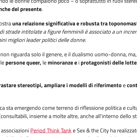
ndo le donne compaiono poco – o soprattutto in ruoli stereoti
nche del presente
.
stra
una relazione significativa e robusta tra toponomast
 strade intitolate a figure femminili è associato a un incre
ni migliori leader politici delle donne.
ma non riguarda solo il genere, e il dualismo uomo-donna, ma,
 le
persone queer,
le
minoranze e
i
protagonisti delle lotte
astare stereotipi, ampliare i modelli di riferimento
e
cont
 sta emergendo come terreno di riflessione politica e cultu
consultabili, insieme a molte altre, anche all’interno dello 
e associazioni
Period Think Tank
e Sex & the City ha realizzato