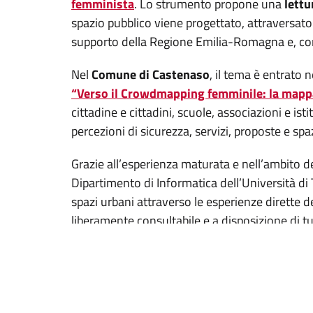
femminista
. Lo strumento propone una
lettu
spazio pubblico viene progettato, attraversato
supporto della Regione Emilia-Romagna e, co
Nel
Comune di Castenaso
, il tema è entrato 
“Verso il Crowdmapping femminile: la mappa 
cittadine e cittadini, scuole, associazioni e is
percezioni di sicurezza, servizi, proposte e spa
Grazie all’esperienza maturata e nell’ambito d
Dipartimento di Informatica dell’Università di
spazi urbani attraverso le esperienze dirette de
liberamente consultabile e a disposizione di tu
socio-assistenziali e culturali, come centri anti
La prima applicazione concreta dello strument
intersezionale. Con un progetto dedicato alla
strumento per valorizzare figure storicamente