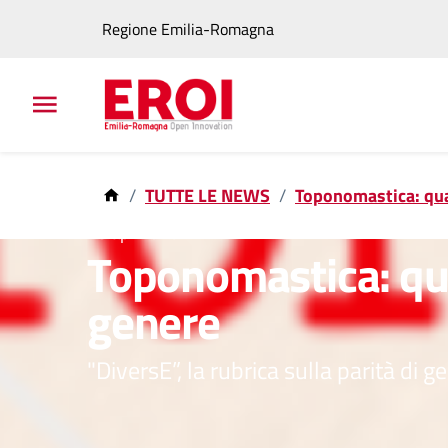
Regione Emilia-Romagna
TUTTE LE NEWS
Toponomastica: qua
28 apr 2026
Toponomastica: qu
genere
"DiversE”, la rubrica sulla parità di 