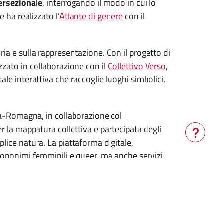
tersezionale
, interrogando il modo in cui lo
 ha realizzato l’
Atlante di genere
con il
ria e sulla rappresentazione. Con il progetto di
izzato in collaborazione con il
Collettivo Verso
,
ale interattiva che raccoglie luoghi simbolici,
ia-Romagna, in collaborazione col
er la mappatura collettiva e partecipata degli
plice natura. La piattaforma digitale,
Verrà
o toponimi femminili e queer, ma anche servizi
aperta
biblioteche.
una
nuova
quilibrare gli spazi urbani in ottica inclusiva e
finestra
la volontà di usare le intitolazioni come
lico che include donne e membri della