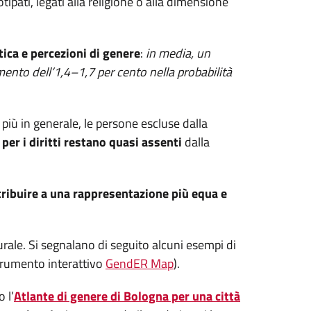
pati, legati alla religione o alla dimensione
ica e percezioni di genere
:
in media, un
mento dell’1,4–1,7 per cento nella probabilità
più in generale, le persone escluse dalla
 per i diritti restano quasi assenti
dalla
ribuire a una rappresentazione più equa e
rale. Si segnalano di seguito alcuni esempi di
strumento interattivo
GendER Map
).
 l’
Atlante di genere di Bologna per una città