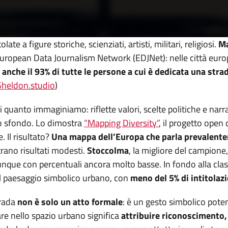
te a figure storiche, scienziati, artisti, militari, religiosi.
Ma
'European Data Journalism Network (EDJNet): nelle città eur
nche il 93% di tutte le persone a cui è dedicata una strad
heldon.studio
)
i quanto immaginiamo: riflette valori, scelte politiche e nar
lo sfondo. Lo dimostra
“Mapping Diversity”
, il progetto open
. Il risultato?
Una mappa dell’Europa che parla prevalente
trano risultati modesti.
Stoccolma
, la migliore del campione
nque con percentuali ancora molto basse. In fondo alla cla
al paesaggio simbolico urbano, con
meno del 5% di intitolazi
trada
non è solo un atto formale
: è un gesto simbolico pote
are nello spazio urbano significa
attribuire riconoscimento, 