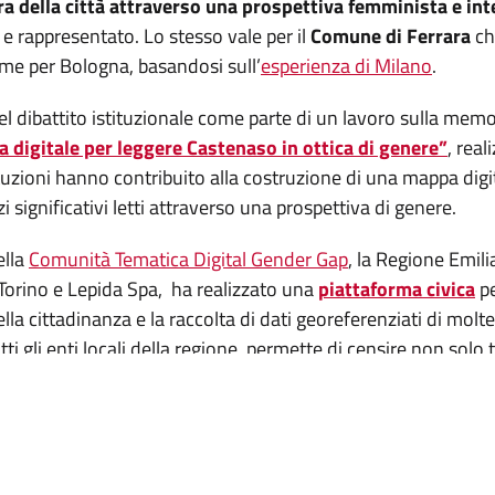
ra della città attraverso una prospettiva femminista e in
 e rappresentato. Lo stesso vale per il
Comune di Ferrara
che
me per Bologna, basandosi sull’
esperienza di Milano
.
nel dibattito istituzionale come parte di un lavoro sulla memo
digitale per leggere Castenaso in ottica di genere”
, real
tituzioni hanno contribuito alla costruzione di una mappa digit
zi significativi letti attraverso una prospettiva di genere.
ella
Comunità Tematica Digital Gender Gap
, la Regione Emil
 Torino e Lepida Spa, ha realizzato una
piattaforma civica
p
lla cittadinanza e la raccolta di dati georeferenziati di molte
tti gli enti locali della regione, permette di censire non sol
violenza, centri diurni per anziani e disabili, nidi d'infanzia, 
o è quella del
Comune di Valsamoggia
, da anni dedito a rie
toponomastica di genere
, la municipalità ha reso esplicita 
 marginalizzate, proponendo una rilettura dello spazio pubb