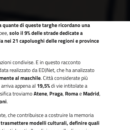
 quante di queste targhe ricordano una
opee,
solo il 9% delle strade dedicate a
a nei 21 capoluoghi delle regioni e province
razioni condivise. E in questo racconto
 data realizzato da EDJNet, che ha analizzato
mente al maschile
. Città considerate più
, arriva appena al
19,5%
di vie intitolate a
ssifica troviamo
Atene
,
Praga
,
Roma
e
Madrid
,
oni
.
nte, che contribuisce a costruire la memoria
trasmettere modelli culturali, definire quali