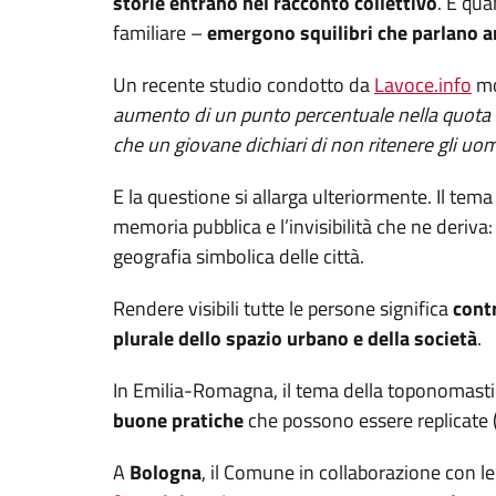
storie entrano nel racconto collettivo
. E qua
familiare –
emergono squilibri che parlano a
Un recente studio condotto da
Lavoce.info
mo
aumento di un punto percentuale nella quota di
che un giovane dichiari di non ritenere gli uomi
E la questione si allarga ulteriormente. Il te
memoria pubblica e l’invisibilità che ne deriva:
geografia simbolica delle città.
Rendere visibili tutte le persone significa
contr
plurale dello spazio urbano e della società
.
In Emilia-Romagna, il tema della toponomastica
buone pratiche
che possono essere replicate (
A
Bologna
, il Comune in collaborazione con l