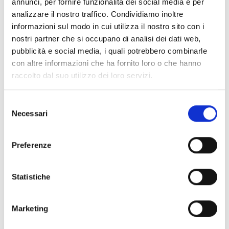
annunci, per fornire funzionalità dei social media e per
- Carica la descrizione della tua technology
analizzare il nostro traffico. Condividiamo inoltre
offer, collaborative request o skills offer che
informazioni sul modo in cui utilizza il nostro sito con i
vuoi comunicare o proporre al resto della
nostri partner che si occupano di analisi dei dati web,
community degli innovatori
pubblicità e social media, i quali potrebbero combinarle
con altre informazioni che ha fornito loro o che hanno
- Puoi sempre aggiornarla, modificarla o
raccolto dal suo utilizzo dei loro servizi.
toglierla
Selezione
Necessari
del
consenso
MATCHING
Preferenze
- Gli interessati alla tua proposta potranno
contattarti direttamente e velocemente
Statistiche
tramite la chat di EROI
- Potrai estendere il tuo network in modo
Marketing
semplice, gratuito e non vincolante per nuove
collaborazioni o progettualità