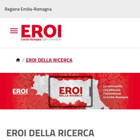
Vai
Vai
Regione Emilia-Romagna
al
al
contenuto
footer
principale
EROI DELLA RICERCA
EROI DELLA RICERCA