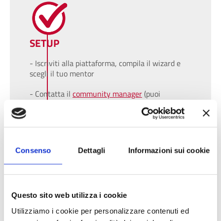
SETUP
- Iscriviti alla piattaforma, compila il wizard e
scegli il tuo mentor
- Contatta il
community manager
(puoi
chiedere al tuo mentor) con la chat di EROI
oppure scrivi a:
piergiorgio.iacobelli@art-er.it
- Il community manager ti assisterà nella
definizione e redazione del testo per
Consenso
Dettagli
Informazioni sui cookie
valorizzare la tua ricerca
Questo sito web utilizza i cookie
Utilizziamo i cookie per personalizzare contenuti ed
LAUNCH