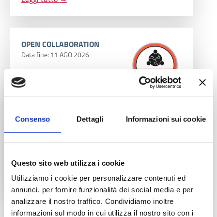
OPEN COLLABORATION
Data fine: 11
AGO
2026
Opportunità di collaborazione per PMI
manifatturiere dell’Emilia Romagna — progetto
pilota su analisi dei dati di processo
Consenso
Dettagli
Informazioni sui cookie
Cerchiamo una PMI manifatturiera dell'Emilia-
Romagna disponibile a collaborare in un
progetto pilota per esplorare le potenzialità della
data analysis applicata ai propri processi
operativi.
Questo sito web utilizza i cookie
Leggi tutto →
Utilizziamo i cookie per personalizzare contenuti ed
annunci, per fornire funzionalità dei social media e per
analizzare il nostro traffico. Condividiamo inoltre
informazioni sul modo in cui utilizza il nostro sito con i