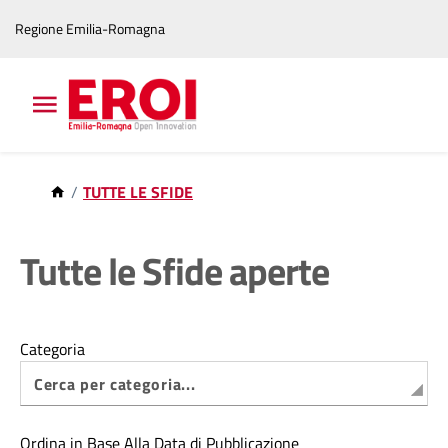
Vai
Vai
Regione Emilia-Romagna
al
al
contenuto
footer
principale
TUTTE LE SFIDE
Tutte le Sfide aperte
Categoria
Ordina in Base Alla Data di Pubblicazione